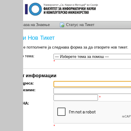
аза на Знаење
Статус на Тикет
и Нов Тикет
 потполнете ја следнава форма за да отворите нов тикет.
 тема:
*
т информации
реса:
езиме:
*
HA:
*