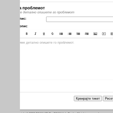
а проблемот
е детално опишете го проблемот
пис:
опис
:
име детално опишете го проблемот.