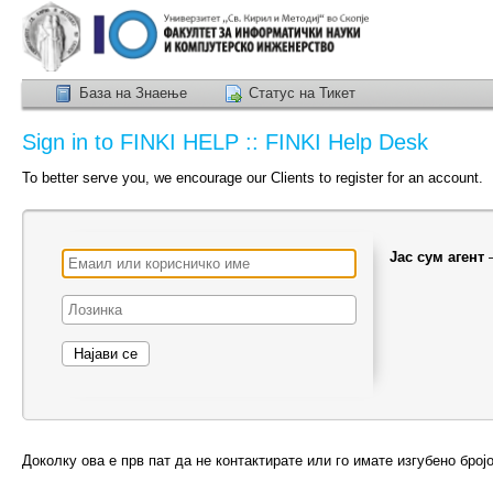
База на Знаење
Статус на Тикет
Sign in to FINKI HELP :: FINKI Help Desk
To better serve you, we encourage our Clients to register for an account.
Јас сум агент
Доколку ова е прв пат да не контактирате или го имате изгубено број